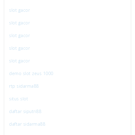
slot gacor
slot gacor
slot gacor
slot gacor
slot gacor
demo slot zeus 1000
rtp sidarma88
situs slot
daftar siputri88
daftar sidarma88