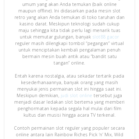
umum yang akan Anda temukan (baik online
maupun offline). Ini didasarkan pada mesin slot
retro yang akan Anda temukan di toko taruhan dan
kasino darat. Meskipun teknologi sudah cukup
maju sehingga kita tidak perlu lagi menarik tuas
untuk memutar gulungan, banyak
slot88 gacor
reguler masih dilengkapi tombol “pegangan” virtual
untuk menciptakan kembali pengalaman penuh
bermain mesin buah antik atau “bandit satu
tangan” online.
Entah karena nostalgia, atau sekadar tertarik pada
kesederhanaannya, banyak orang yang masih
menyukai jenis permainan slot ini hingga saat ini.
Meskipun demikian,
judi slot online
tersebut juga
menjadi dasar ledakan slot bertema yang memberi
penghormatan kepada segala hal mulai dari film
kultus dan musisi hingga acara TV terkenal.
Contoh permainan slot reguler yang populer secara
online antara lain Rainbow Riches Pick ‘n’ Mix, Wild