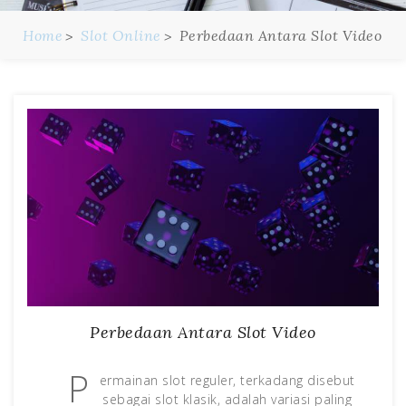
Home
Slot Online
Perbedaan Antara Slot Video
Perbedaan Antara Slot Video
P
ermainan slot reguler, terkadang disebut
sebagai slot klasik, adalah variasi paling